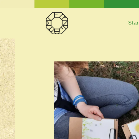
Star
Star