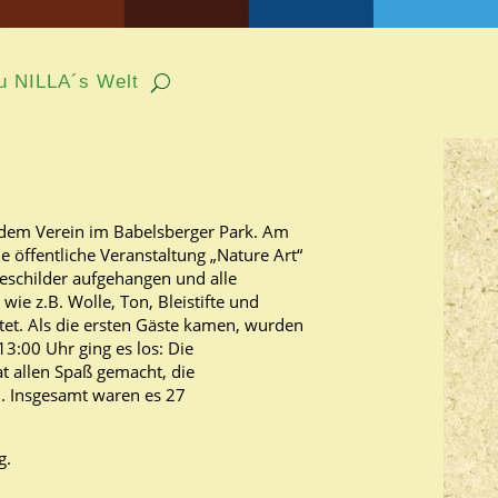
u NILLA´s Welt
u NILLA´s Welt
dem Verein im Babelsberger Park. Am
 öffentliche Veranstaltung „Nature Art“
eschilder aufgehangen und alle
wie z.B. Wolle, Ton, Bleistifte und
tet. Als die ersten Gäste kamen, wurden
3:00 Uhr ging es los: Die
t allen Spaß gemacht, die
. Insgesamt waren es 27
g.