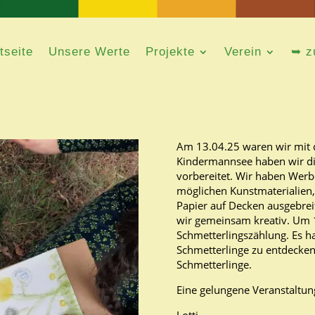
tseite
tseite
Unsere Werte
Unsere Werte
Projekte
Projekte
Verein
Verein
➥ z
➥ z
Am 13.04.25 waren wir mit 
Kindermannsee haben wir die
vorbereitet. Wir haben Werb
möglichen Kunstmaterialien, 
Papier auf Decken ausgebrei
wir gemeinsam kreativ. Um 1
Schmetterlingszählung. Es ha
Schmetterlinge zu entdecken
Schmetterlinge.
Eine gelungene Veranstaltun