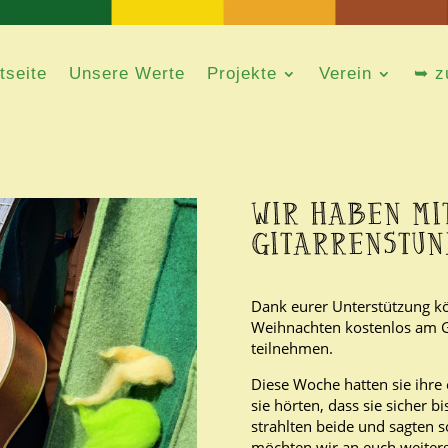
tseite
tseite
Unsere Werte
Unsere Werte
Projekte
Projekte
Verein
Verein
➥ z
➥ z
WIR HABEN MI
GITARRENSTUN
Dank eurer Unterstützung kö
Weihnachten kostenlos am G
teilnehmen.
Diese Woche hatten sie ihre 
sie hörten, dass sie sicher 
strahlten beide und sagten s
möchten wir an euch weiter