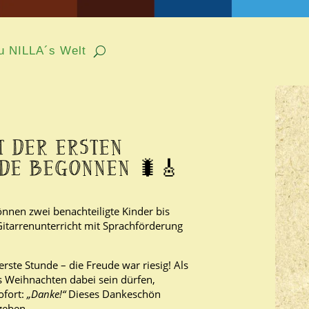
u NILLA´s Welt
u NILLA´s Welt
T DER ERSTEN
DE BEGONNEN 🐛🎸
nnen zwei benachteiligte Kinder bis
itarrenunterricht mit Sprachförderung
erste Stunde – die Freude war riesig! Als
bis Weihnachten dabei sein dürfen,
ofort:
„Danke!“
Dieses Dankeschön
geben.